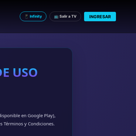
INGRESAR
📱 Infinity
📺 Salir a TV
DE USO
(disponible en Google Play),
tes Términos y Condiciones.